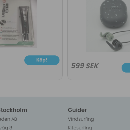
Köp!
599 SEK
 Stockholm
Guider
eden AB
Vindsurfing
väg 8
Kitesurfing