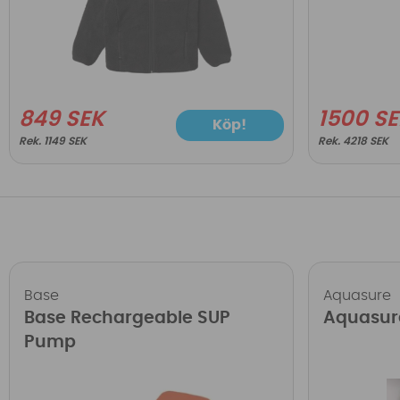
849 SEK
1500 S
Köp!
1149 SEK
4218 SEK
Base
Aquasure
Base Rechargeable SUP
Aquasur
Pump