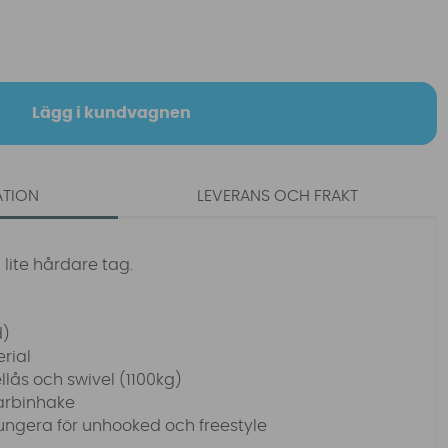
Lägg i kundvagnen
ATION
LEVERANS OCH FRAKT
 lite hårdare tag.
d)
erial
lås och swivel (1100kg)
arbinhake
fungera för unhooked och freestyle