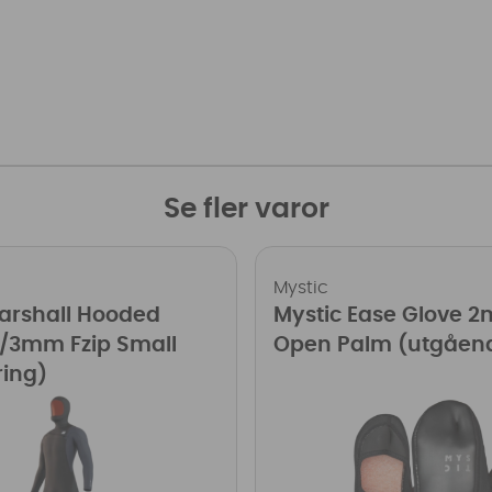
Se fler varor
Mystic
arshall Hooded
Mystic Ease Glove 
 5/3mm Fzip Small
Open Palm (utgåen
ring)