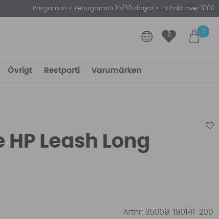
Prisgaranti
•
Returgaranti 14/30 dagar
•
Fri frakt över 1000:-
0
0
Övrigt
Restparti
Varumärken
e HP Leash Long
Artnr:
35009-190141-200