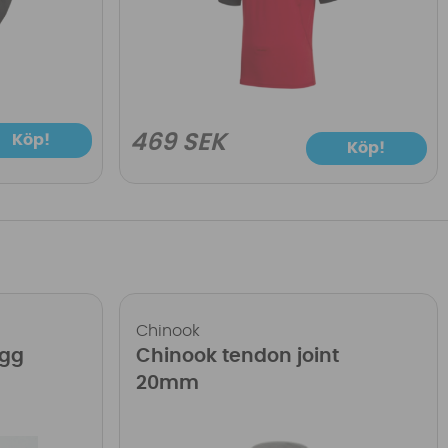
469 SEK
Köp!
Köp!
Chinook
ugg
Chinook tendon joint
20mm