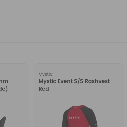
Mystic
2mm
Mystic Event S/S Rashvest
de)
Red