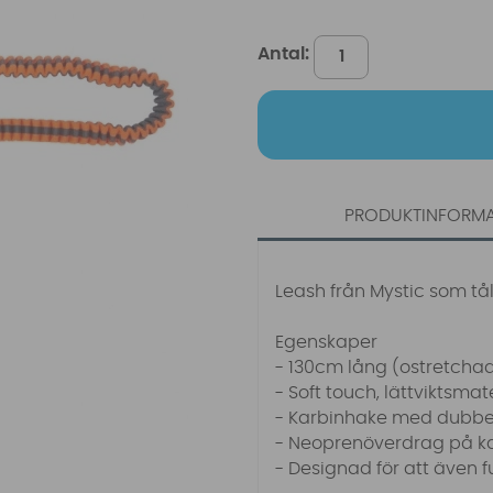
Antal:
PRODUKTINFORM
Leash från Mystic som tål
Egenskaper
- 130cm lång (ostretcha
- Soft touch, lättviktsmat
- Karbinhake med dubbel
- Neoprenöverdrag på k
- Designad för att även 