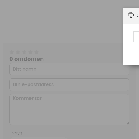
0 omdömen
Betyg