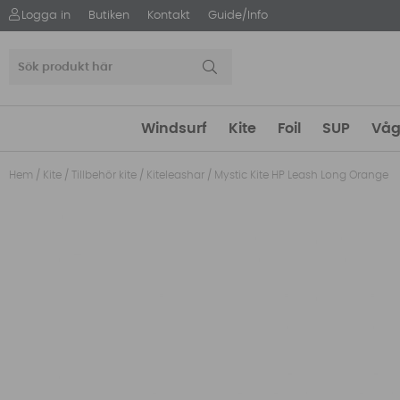
Logga in
Butiken
Kontakt
Guide/Info
Windsurf
Kite
Foil
SUP
Våg
Hem
/
Kite
/
Tillbehör kite
/
Kiteleashar
/
Mystic Kite HP Leash Long Orange