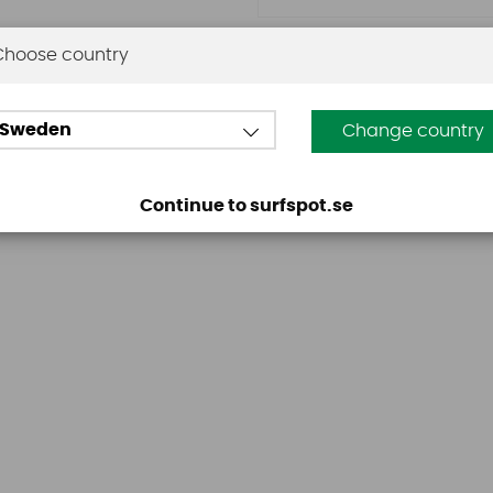
Choose country
Omdömen
Sweden
Change country
Den här produkten har inga recensioner. Du måste vara
Continue to surfspot.se