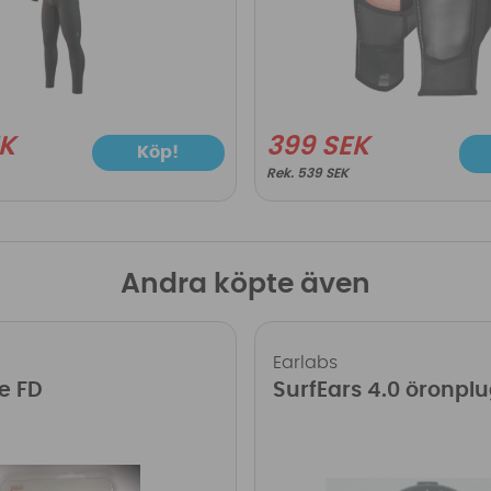
EK
399 SEK
Köp!
539 SEK
Andra köpte även
Earlabs
e FD
SurfEars 4.0 öronpl