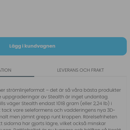
Lägg i kundvagnen
ATION
LEVERANS OCH FRAKT
d mer strömlinjeformat – det är så våra bästa produkter
e uppgraderingar av Stealth är inget undantag.
ills väger Stealth endast 1018 gram (eller 2,24 lb) i
igt tack vare seleformens och vadderingens nya 3D-
malt men jämnt grepp runt kroppen. Rörelsefriheten
 sidorna har gjorts lägre, vilket också minskar