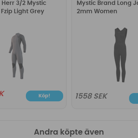
 Herr 3/2 Mystic
Mystic Brand Long 
 Fzip Light Grey
2mm Women
K
1558 SEK
Köp!
Andra köpte även