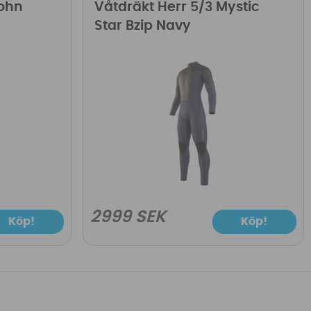
John
Våtdräkt Herr 5/3 Mystic
Star Bzip Navy
2999 SEK
Köp!
Köp!