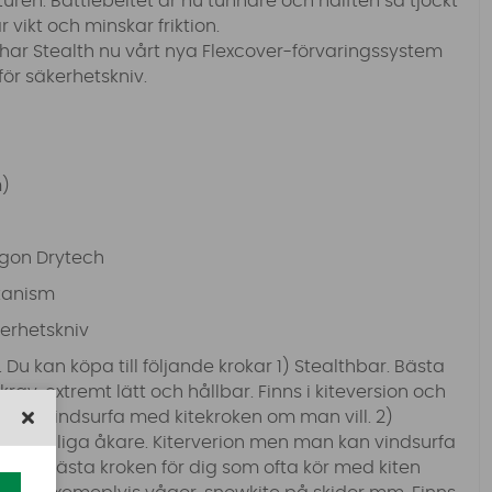
ren. Battlebeltet är nu tunnare och hälften så tjockt
r vikt och minskar friktion.
 har Stealth nu vårt nya Flexcover-förvaringssystem
ör säkerhetskniv.
m)
gon Drytech
kanism
kerhetskniv
 Du kan köpa till följande krokar 1) Stealthbar. Bästa
rav, extremt lätt och hållbar. Finns i kiteversion och
 kan vindsurfa med kitekroken om man vill. 2)
 för vanliga åkare. Kiterverion men man kan vindsurfa
SURF. Bästa kroken för dig som ofta kör med kiten