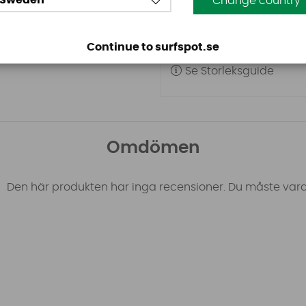
Sweden
Change country
långt ut på sidan av kro
i både stealthversion oc
krok, lite svårare koppla 
Continue to surfspot.se
vindsurfversion. Men man
Se Storleksguide
Omdömen
Den här produkten har inga recensioner. Du måste vara