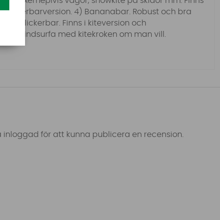
ppen, exemeplvis vågor, snowkite på skidor mm. Finns
h clickerbarversion. 4) Bananabar. Robust och bra
ur än Clickerbar. Finns i kiteversion och
 kan vindsurfa med kitekroken om man vill.
 inloggad för att kunna publicera en recension.