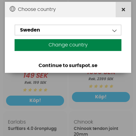
Choose country
Sweden
Change country
Continue to surfspot.se
1699 SEK
149 SEK
2399 SEK
199 SEK
Köp!
Köp!
Earlabs
Chinook
SurfEars 4.0 öronplugg
Chinook tendon joint
20mm