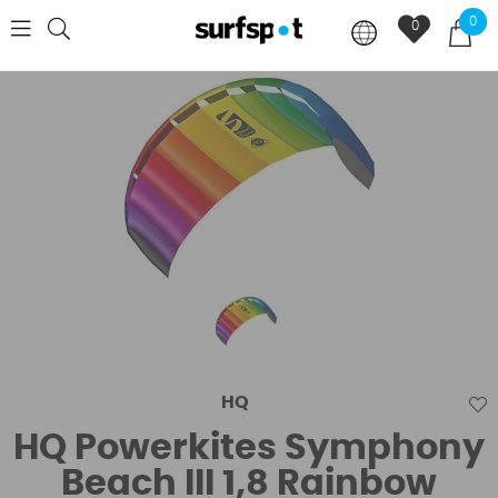
0
0
HQ
HQ Powerkites Symphony
Beach III 1,8 Rainbow