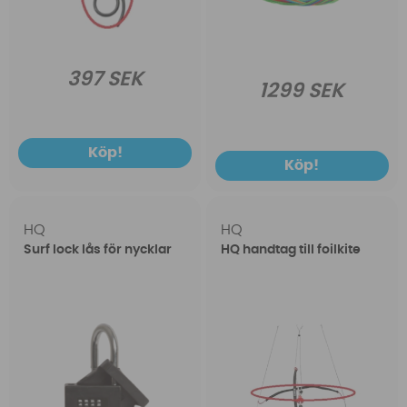
397 SEK
1299 SEK
Köp!
Köp!
HQ
HQ
Surf lock lås för nycklar
HQ handtag till foilkite