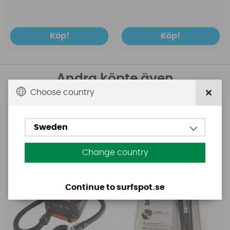
Köp!
Köp!
Andra köpte även
Choose country
Base
Aquasure
Base Rechargeable
Aquasure FD
Sweden
SUP Pump
Change country
Continue to surfspot.se