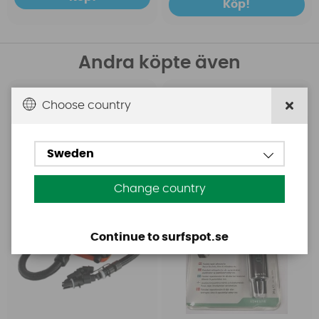
Köp!
Andra köpte även
Choose country
Base
Aquasure
Base Rechargeable
Aquasure FD
SUP Pump
Sweden
Change country
Continue to surfspot.se