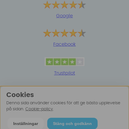
Google
Facebook
Trustpilot
Cookies
Denna sida använder cookies för att ge bästa upplevelse
på sidan.
Cookie-policy
.
© 2025 Surfspot. Vi använder oss av cookies -
Läs
Inställningar
Stäng och godkänn
mer här
.