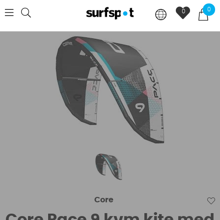
0
0
Core
Core Pace 9 kvm kite med