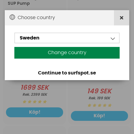
SUP Pump
Choose country
Sweden
Change country
Continue to surfspot.se
1699 SEK
149 SEK
2399 SEK
199 SEK
Köp!
Köp!