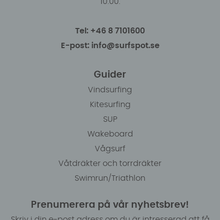
10.00.
Tel: +46 8 7101600
E-post: info@surfspot.se
Guider
Vindsurfing
Kitesurfing
SUP
Wakeboard
Vågsurf
Våtdräkter och torrdräkter
Swimrun/Triathlon
Prenumerera på vår nyhetsbrev!
Skriv i din e-post adress om du är intresserad att få