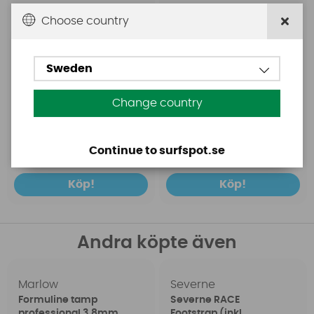
Choose country
Sweden
Change country
69 SEK
1499 SEK
79 SEK
1698 SEK
Continue to surfspot.se
Köp!
Köp!
Andra köpte även
Marlow
Severne
Formuline tamp
Severne RACE
professional 3,8mm
Footstrap (inkl