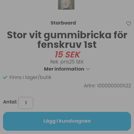
Starboard
Stor vit gummibricka för
fenskruv 1st
15
SEK
25 SEK
Mer information
Finns i lager/butik
Artnr:
1000000001122
Antal:
Lägg i kundvagnen