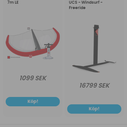
7m LE
UCS - Windsurf -
Freeride
1099 SEK
16799 SEK
Köp!
Köp!