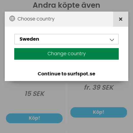
Andra köpte även
Choose country
Chinook
Starboard
Rostfri bricka för
Fenskruv M6 Torx
fenskruv
Sweden
Change country
Continue to surfspot.se
fr. 39 SEK
15 SEK
Köp!
Köp!