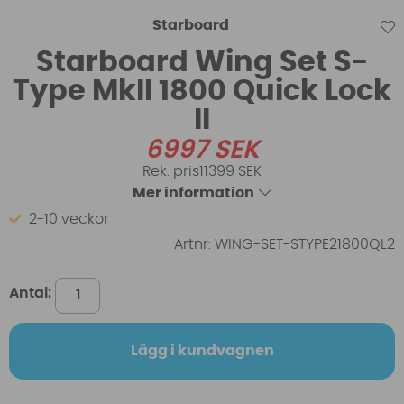
Starboard
Starboard Wing Set S-
Type MkII 1800 Quick Lock
II
6997
SEK
11399 SEK
Mer information
2-10 veckor
Artnr:
WING-SET-STYPE21800QL2
Antal:
Lägg i kundvagnen