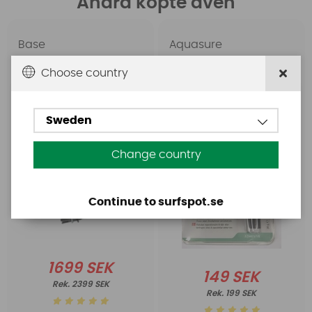
Andra köpte även
Base
Aquasure
Base Rechargeable
Aquasure FD
Choose country
SUP Pump
Sweden
Change country
Continue to surfspot.se
1699 SEK
149 SEK
2399 SEK
199 SEK