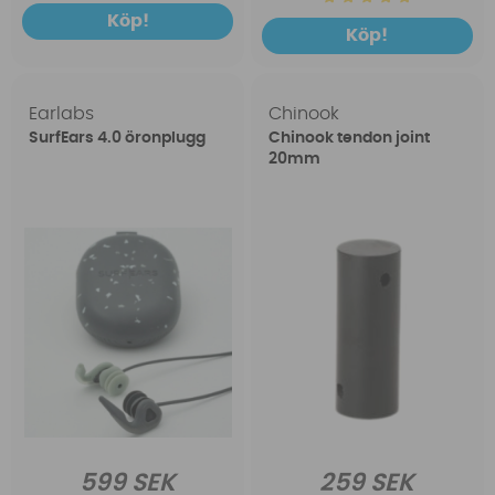
Köp!
Köp!
Earlabs
Chinook
SurfEars 4.0 öronplugg
Chinook tendon joint
20mm
599 SEK
259 SEK