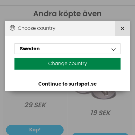
Andra köpte även
Choose country
Starboard
Starboard
Skruv för fotstropp
Starboard Us Fin Bolt
M7x32mm Torx
M4 22mm (fenskruv)
Sweden
Change country
Continue to surfspot.se
29 SEK
19 SEK
Köp!