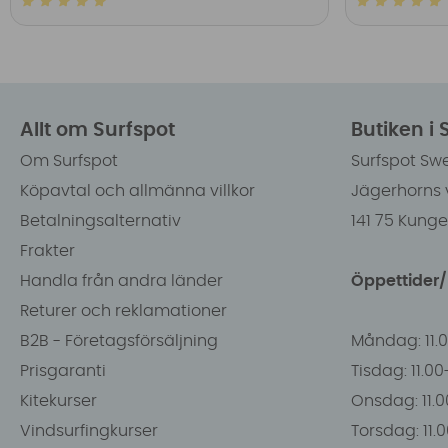
Allt om Surfspot
Butiken i
Om Surfspot
Surfspot Sw
Köpavtal och allmänna villkor
Jägerhorns 
Betalningsalternativ
141 75 Kung
Frakter
Handla från andra länder
Öppettider
Returer och reklamationer
B2B - Företagsförsäljning
Måndag: 11.
Prisgaranti
Tisdag: 11.0
Kitekurser
Onsdag: 11.0
Vindsurfingkurser
Torsdag: 11.