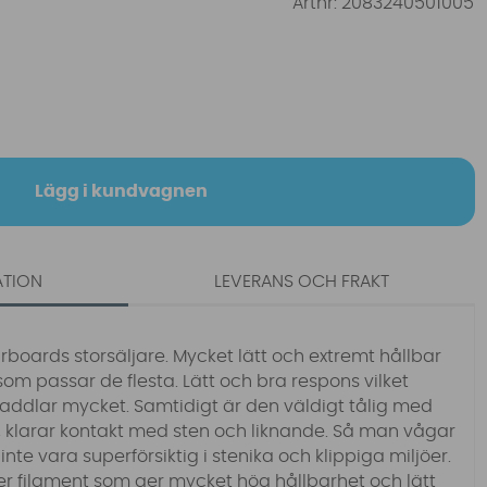
Artnr:
2083240501005
Lägg i kundvagnen
ATION
LEVERANS OCH FRAKT
rboards storsäljare. Mycket lätt och extremt hållbar
 som passar de flesta. Lätt och bra respons vilket
addlar mycket. Samtidigt är den väldigt tålig med
, klarar kontakt med sten och liknande. Så man vågar
nte vara superförsiktig i stenika och klippiga miljöer.
mer filament som ger mycket hög hållbarhet och lätt