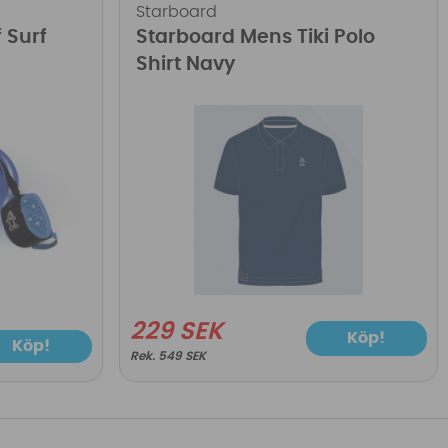
Starboard
 Surf
Starboard Mens Tiki Polo
Shirt Navy
229 SEK
Köp!
Köp!
549 SEK