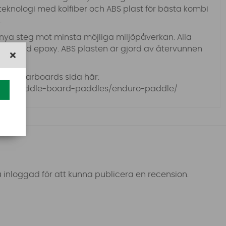
ech teknologi med kolfiber och ABS plast för bästa kombi
.
 nya steg mot minsta möjliga miljöpåverkan.
Alla
baserad epoxy. ABS plasten är gjord av återvunnen
o på starboards sida här:
.com/paddle-board-paddles/enduro-paddle/
 inloggad för att kunna publicera en recension.