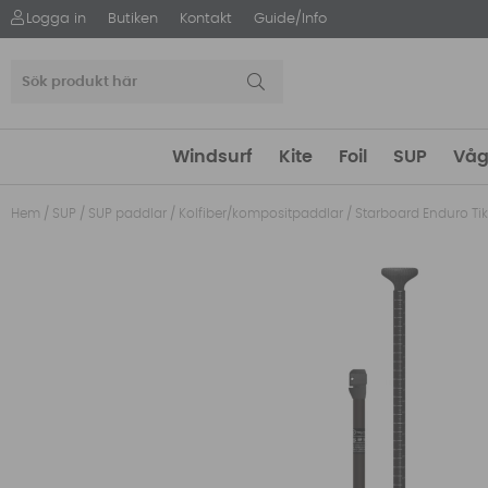
Logga in
Butiken
Kontakt
Guide/Info
Windsurf
Kite
Foil
SUP
Våg
Hem
/
SUP
/
SUP paddlar
/
Kolfiber/kompositpaddlar
/
Starboard Enduro Tik