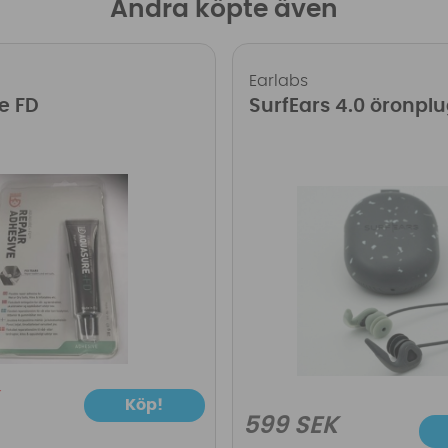
Andra köpte även
Earlabs
e FD
SurfEars 4.0 öronpl
Köp!
599 SEK