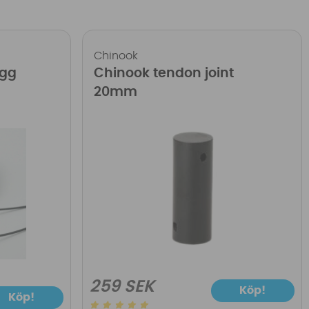
Chinook
ugg
Chinook tendon joint
20mm
259 SEK
Köp!
Köp!