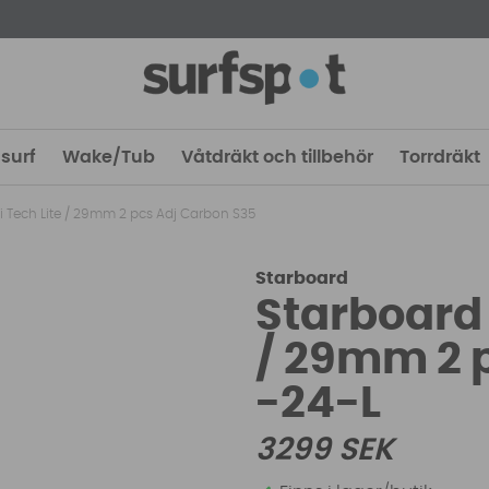
surf
Wake/Tub
Våtdräkt och tillbehör
Torrdräkt
i Tech Lite / 29mm 2 pcs Adj Carbon S35
Starboard
Starboard 
/ 29mm 2 
-24-L
3299
SEK