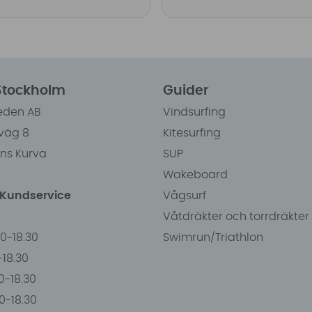
 Stockholm
Guider
eden AB
Vindsurfing
väg 8
Kitesurfing
ens Kurva
SUP
Wakeboard
/Kundservice
Vågsurf
Våtdräkter och torrdräkter
00-18.30
Swimrun/Triathlon
0-18.30
0-18.30
00-18.30