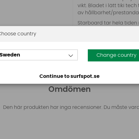
vikt. Bladet i lätt tiki t
av hållbarhet/prestanda
Starboard tar hela tiden
blad är gjorda med växt
Choose country
plast.
Vikt ca 660 gram. Mer inf
https://sup.star-board
Sweden
Change country
Continue to surfspot.se
Omdömen
Den här produkten har inga recensioner. Du måste vara