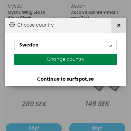
Mystic
Ascan
Mystic Wing Leash
Ascan Spännremmar 1
Waist Black
par (2st)
Choose country
Sweden
Change country
Continue to surfspot.se
149 SEK
289 SEK
Köp!
Köp!