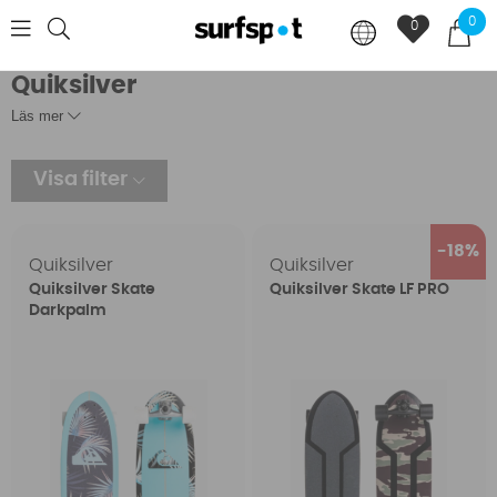
0
0
Quiksilver
Läs mer
Visa filter
18
Quiksilver
Quiksilver
Quiksilver Skate
Quiksilver Skate LF PRO
Darkpalm