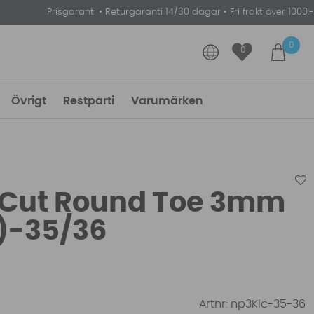
Prisgaranti
•
Returgaranti 14/30 dagar
•
Fri frakt över 1000:-
0
0
Övrigt
Restparti
Varumärken
 Cut Round Toe 3mm
i)-35/36
Artnr:
np3Klc-35-36