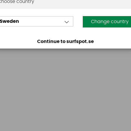
Den här produkten har inga recensioner. Du måste vara
Choose country
Sweden
Change country
Continue to surfspot.se