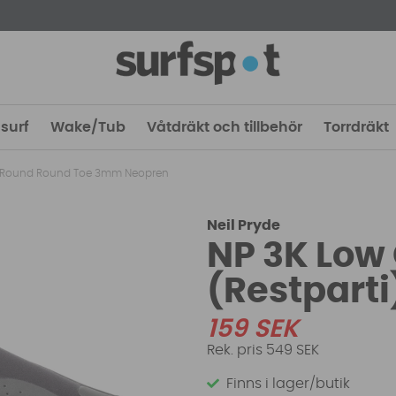
surf
Wake/Tub
Våtdräkt och tillbehör
Torrdräkt
 Round Round Toe 3mm Neopren
Neil Pryde
NP 3K Low
(Restpart
159
SEK
549 SEK
Finns i lager/butik