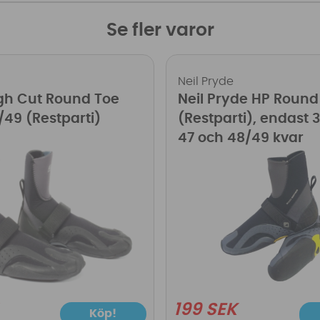
Se fler varor
Neil Pryde
gh Cut Round Toe
Neil Pryde HP Round
49 (Restparti)
(Restparti), endast 
47 och 48/49 kvar
199 SEK
Köp!