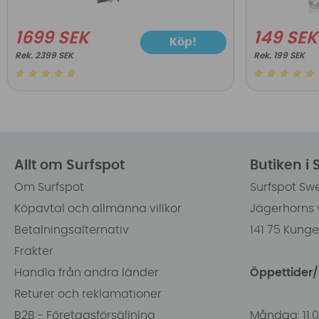
1699 SEK
149 SEK
Köp!
2399 SEK
199 SEK
Allt om Surfspot
Butiken i
Om Surfspot
Surfspot Sw
Köpavtal och allmänna villkor
Jägerhorns 
Betalningsalternativ
141 75 Kung
Frakter
Handla från andra länder
Öppettider
Returer och reklamationer
B2B - Företagsförsäljning
Måndag: 11.