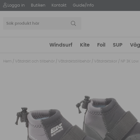
Logga in
Butiken
Kontakt
Guide/Info
Windsurf
Kite
Foil
SUP
Våg
Hem
/
Våtdräkt och tillbehör
/
Våtdräktstillbehör
/
Våtdräktskor
/
NP 3K Low