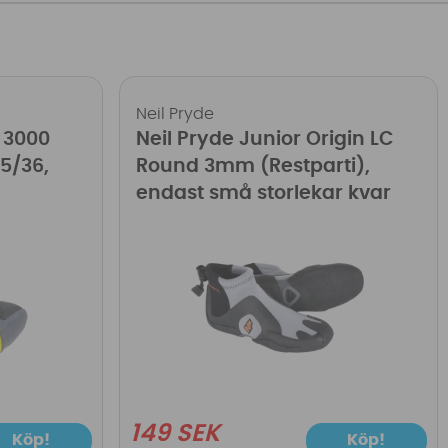
Neil Pryde
 3000
Neil Pryde Junior Origin LC
35/36,
Round 3mm (Restparti),
endast små storlekar kvar
149 SEK
Köp!
Köp!