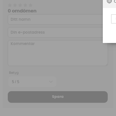
0 omdömen
Betyg
Spara