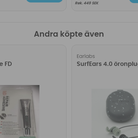
449 SEK
Andra köpte även
Earlabs
e FD
SurfEars 4.0 öronpl