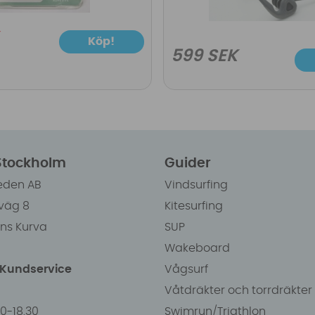
Köp!
599 SEK
 Stockholm
Guider
eden AB
Vindsurfing
väg 8
Kitesurfing
ens Kurva
SUP
Wakeboard
/Kundservice
Vågsurf
Våtdräkter och torrdräkter
00-18.30
Swimrun/Triathlon