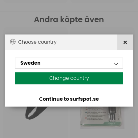
Andra köpte även
Mystic
Aquasure
Choose country
Mystic Impact Cap
Aquasure FD
Black
Sweden
Change country
Continue to surfspot.se