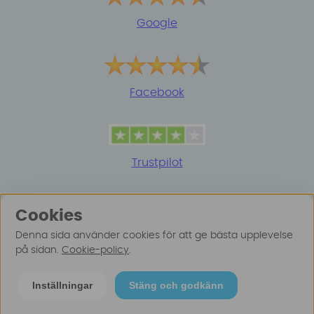
Google
Facebook
Trustpilot
Cookies
Denna sida använder cookies för att ge bästa upplevelse
på sidan.
Cookie-policy
.
© 2025 Surfspot. Vi använder oss av cookies -
Läs
Inställningar
Stäng och godkänn
mer här
.