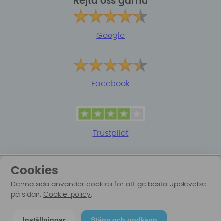
Rejta oss gärna
Google
Facebook
Trustpilot
Cookies
Denna sida använder cookies för att ge bästa upplevelse
på sidan.
Cookie-policy
.
© 2025 Surfspot. Vi använder oss av cookies -
Läs
Inställningar
Stäng och godkänn