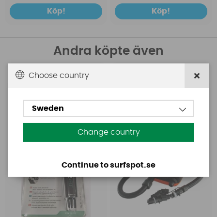
Köp!
Köp!
Andra köpte även
Choose country
Aquasure
Base
Aquasure FD
Base Rechargeable
SUP Pump
Sweden
Change country
Continue to surfspot.se