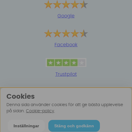
Google
Facebook
Trustpilot
Cookies
Denna sida använder cookies för att ge bästa upplevelse
på sidan.
Cookie-policy
.
© 2025 Surfspot. Vi använder oss av cookies -
Läs
Inställningar
Stäng och godkänn
mer här
.