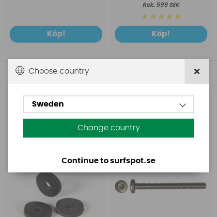
599 SEK
Köp!
Köp!
Choose country
Andra köpte även
Starboard
Starboard
Sweden
Gummibricka för
Fenskruv M6 Torx
fenskruv
Change country
Continue to surfspot.se