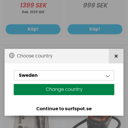
1399 SEK
999 SEK
1539 SEK
Köp!
Köp!
Andra köpte även
Choose country
Aquasure
Base
Sweden
Aquasure FD
Base Rechargeable
SUP Pump
Change country
Continue to surfspot.se