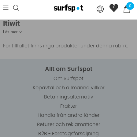
0
0
Itiwit
Läs mer
För tillfället finns inga produkter under denna rubrik.
Allt om Surfspot
Om Surfspot
Köpavtal och allmänna villkor
Betalningsalternativ
Frakter
Handla från andra länder
Returer och reklamationer
B2B - Företagsförsäljning