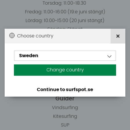
Torsdag: 11.00-18.30
Fredag: 11.00-16:00 (19:e juni stängt)
Lördag: 10.00-15.00 (20 juni stängt)
Söndag: Stängt
Choose country
Du kan hämta ordrar efter överenskommelse från
10.00.
Sweden
Change country
Tel: +46 8 7101600
E-post: info@surfspot.se
Continue to surfspot.se
Guider
Vindsurfing
Kitesurfing
SUP