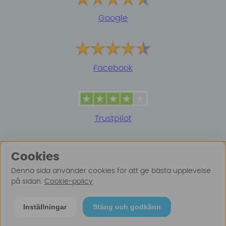
Google
Facebook
Trustpilot
Cookies
Denna sida använder cookies för att ge bästa upplevelse
på sidan.
Cookie-policy
.
© 2025 Surfspot. Vi använder oss av cookies -
Läs
Inställningar
Stäng och godkänn
mer här
.