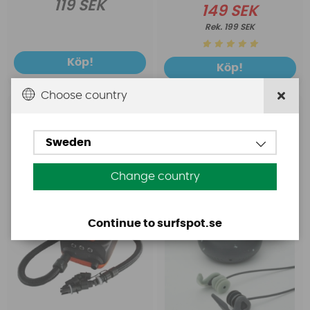
119 SEK
149 SEK
199 SEK
Köp!
Köp!
Choose country
Base
Earlabs
Base Rechargeable
SurfEars 4.0 öronplugg
Sweden
SUP Pump
Change country
Continue to surfspot.se