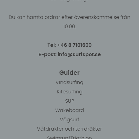
Du kan hämta ordrar efter överenskommelse från
10.00.
Tel: +46 8 7101600
E-post: info@surfspot.se
Guider
Vindsurfing
Kitesurfing
SUP
Wakeboard
Vågsurf
Våtdräkter och torrdräkter
Swimrun/Triathlon