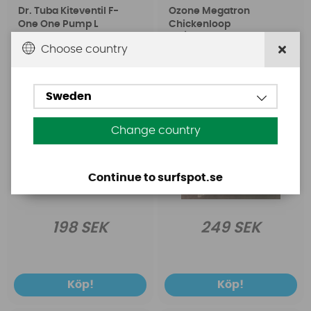
Dr. Tuba Kiteventil F-
Ozone Megatron
One One Pump L
Chickenloop
PU/Amsteel line
Choose country
(Contact-Snow)
Sweden
Change country
Continue to surfspot.se
198 SEK
249 SEK
Köp!
Köp!