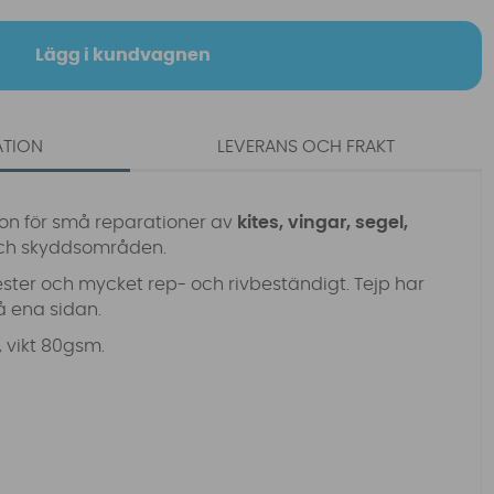
Lägg i kundvagnen
ATION
LEVERANS OCH FRAKT
ron för små reparationer av
kites, vingar, segel,
och skyddsområden.
ester och mycket rep- och rivbeständigt. Tejp har
på ena sidan.
 vikt 80gsm.