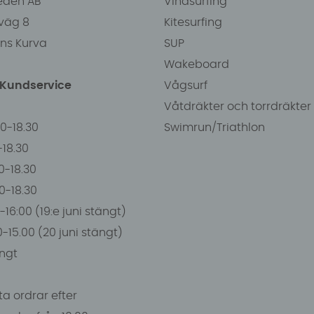
eden AB
Vindsurfing
väg 8
Kitesurfing
ens Kurva
SUP
Wakeboard
/Kundservice
Vågsurf
Våtdräkter och torrdräkter
00-18.30
Swimrun/Triathlon
0-18.30
0-18.30
00-18.30
-16:00 (19:e juni stängt)
0-15.00 (20 juni stängt)
ngt
a ordrar efter