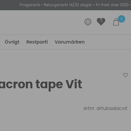
Prisgaranti
•
Returgaranti 14/30 dagar
•
Fri frakt över 1000:-
0
0
Övrigt
Restparti
Varumärken
acron tape Vit
Artnr:
drtubadacvit