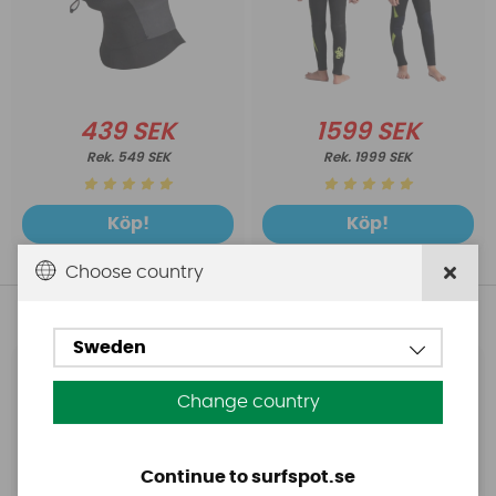
439 SEK
1599 SEK
549 SEK
1999 SEK
Köp!
Köp!
Choose country
Andra köpte även
Sweden
Base
Aquasure
Change country
Base Rechargeable
Aquasure FD
SUP Pump
Continue to surfspot.se