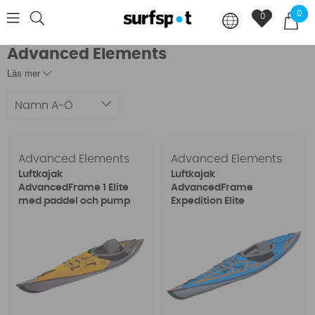
0
0
Advanced Elements
Läs mer
Namn A-Ö
Advanced Elements
Advanced Elements
Luftkajak
Luftkajak
AdvancedFrame 1 Elite
AdvancedFrame
med paddel och pump
Expedition Elite