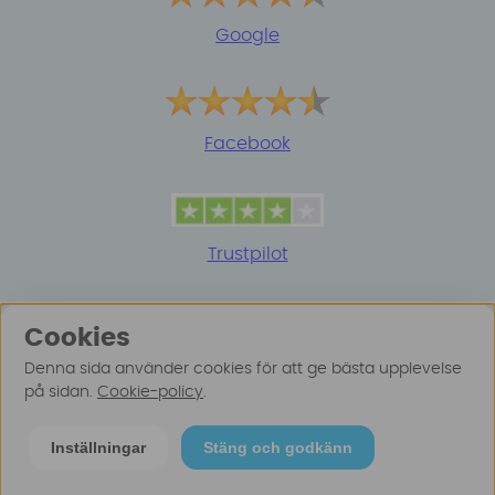
Google
Facebook
Trustpilot
Cookies
Denna sida använder cookies för att ge bästa upplevelse
på sidan.
Cookie-policy
.
© 2025 Surfspot. Vi använder oss av cookies -
Läs
Inställningar
Stäng och godkänn
mer här
.