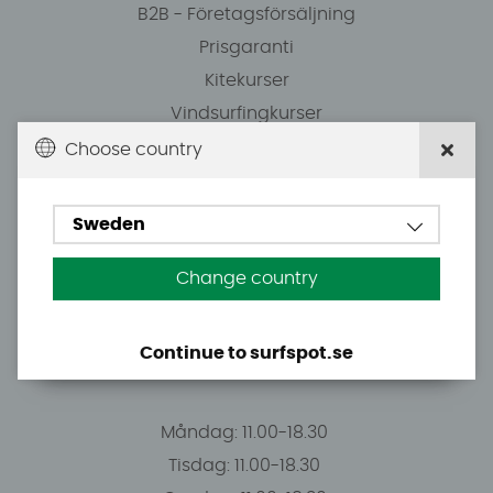
B2B - Företagsförsäljning
Prisgaranti
Kitekurser
Vindsurfingkurser
Wingfoilkurs
Choose country
Butiken i Stockholm
Sweden
Surfspot Sweden AB
Jägerhorns väg 8
Change country
141 75 Kungens Kurva
Continue to surfspot.se
Öppettider/Kundservice
Måndag: 11.00-18.30
Tisdag: 11.00-18.30