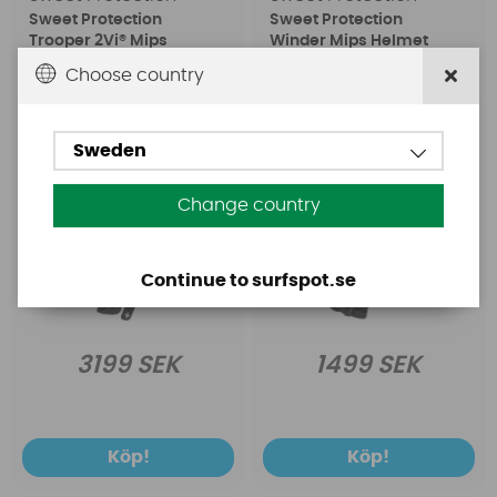
Sweet Protection
Sweet Protection
Trooper 2Vi® Mips
Winder Mips Helmet
Helmet Black
Dirt Black
Choose country
Sweden
Change country
Continue to surfspot.se
3199 SEK
1499 SEK
Köp!
Köp!