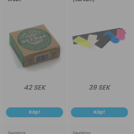
Green
(vax kam)
42 SEK
39 SEK
Köp!
Köp!
SexWax
SexWax