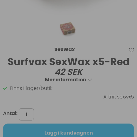
SexWax
Surfvax SexWax x5-Red
42
SEK
Mer information
Finns i lager/butik
Artnr:
sexwx5
Antal:
Lägg i kundvagnen