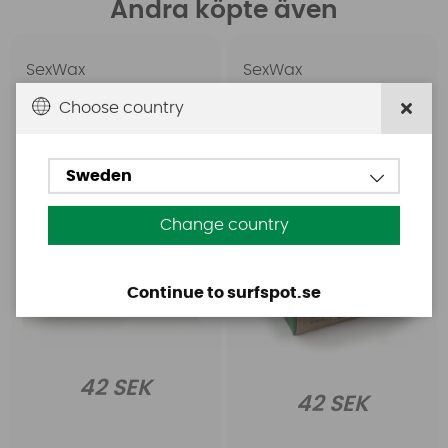
Andra köpte även
SexWax
SexWax
Surfvax SexWax x1-
Surfvax SexWax x3-
Choose country
Yellow
Green
Sweden
Change country
Continue to surfspot.se
42 SEK
42 SEK