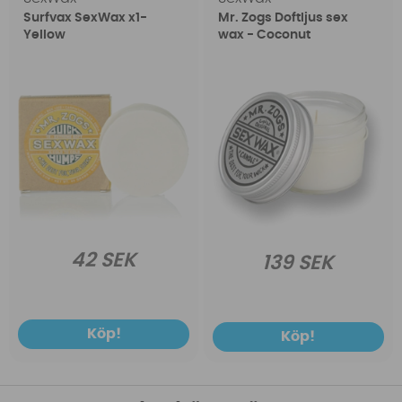
Surfvax SexWax x1-
Mr. Zogs Doftljus sex
Yellow
wax - Coconut
42 SEK
139 SEK
Köp!
Köp!