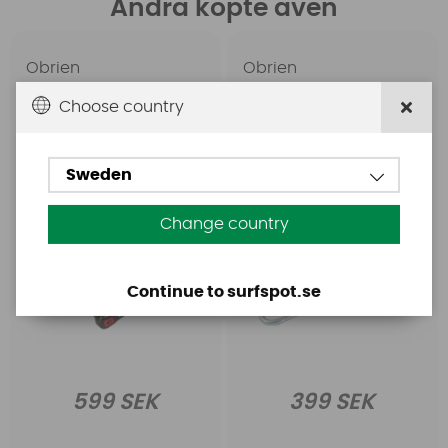
Andra köpte även
Obrien
Obrien
Obrien 4-Section Poly-
Obrien Pontoon Bridle
Choose country
E Wake Combo -Red
12
Sweden
Change country
Continue to surfspot.se
599 SEK
399 SEK