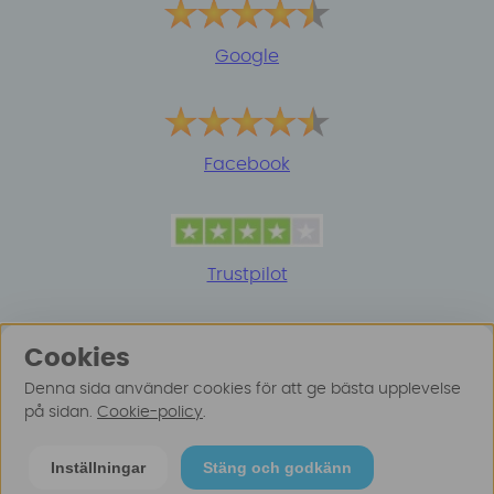
Google
Facebook
Trustpilot
Cookies
Denna sida använder cookies för att ge bästa upplevelse
på sidan.
Cookie-policy
.
© 2025 Surfspot. Vi använder oss av cookies -
Läs
Inställningar
Stäng och godkänn
mer här
.