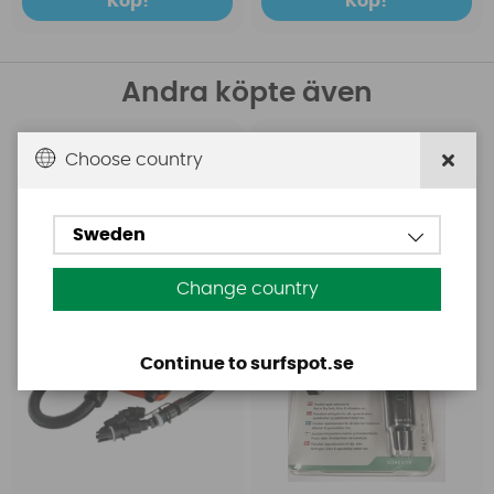
Köp!
Köp!
Andra köpte även
Base
Aquasure
Choose country
Base Rechargeable
Aquasure FD
SUP Pump
Sweden
Change country
Continue to surfspot.se