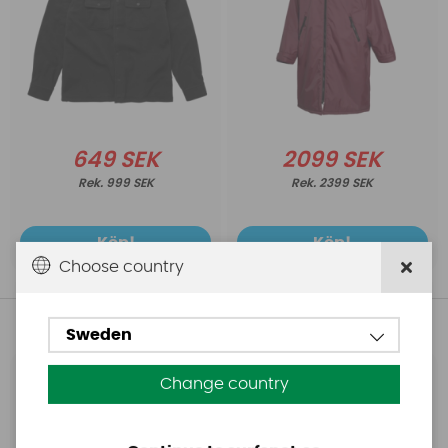
649 SEK
2099 SEK
999 SEK
2399 SEK
Köp!
Köp!
Choose country
Andra köpte även
Sweden
Change country
Base
Aquasure
Base Rechargeable
Aquasure FD
SUP Pump