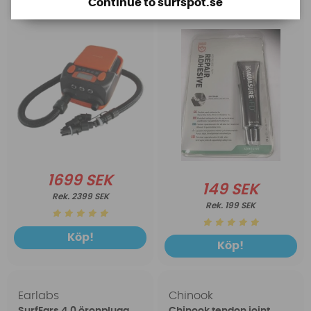
Continue to surfspot.se
1699 SEK
149 SEK
2399 SEK
199 SEK
Köp!
Köp!
Earlabs
Chinook
SurfEars 4.0 öronplugg
Chinook tendon joint