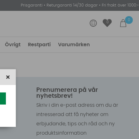
Prisgaranti
•
Returgaranti 14/30 dagar
•
Fri frakt över 1000:-
0
0
Övrigt
Restparti
Varumärken
Prenumerera på vår
nyhetsbrev!
Skriv i din e-post adress om du är
intresserad att få nyheter om
erbjudande, tips och råd och ny
produktsinformation