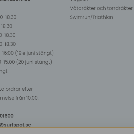
Våtdräkter och torrdräkter
00-18.30
Swimrun/Triathlon
0-18.30
0-18.30
00-18.30
-16:00 (19:e juni stängt)
0-15.00 (20 juni stängt)
ngt
a ordrar efter
else från 10.00.
101600
o@surfspot.se