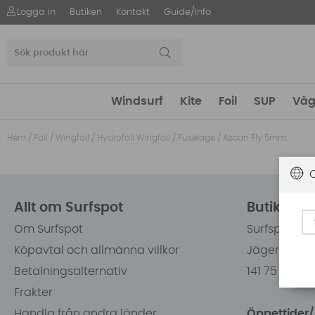
Logga in
Butiken
Kontakt
Guide/Info
Windsurf
Kite
Foil
SUP
Våg
Hem
/
Foil
/
Wingfoil
/
Hydrofoil Wingfoil
/
Fuselage
/
Ascan Fly 5mm
Allt om Surfspot
Butiken i
Om Surfspot
Surfspot Sw
Köpavtal och allmänna villkor
Jägerhorns 
Betalningsalternativ
141 75 Kung
Frakter
Handla från andra länder
Öppettider