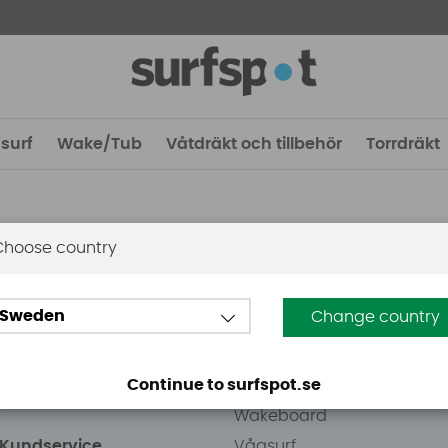
surf
Wake/Tub
Våtdräkt och tillbehör
Torrdräkt
Choose country
 Stockholm
Guider
Sweden
Change country
eden AB
Vindsurfing
väg 8
Kitesurfing
Continue to surfspot.se
ens Kurva
SUP
Wakeboard
/Kundservice
Vågsurf