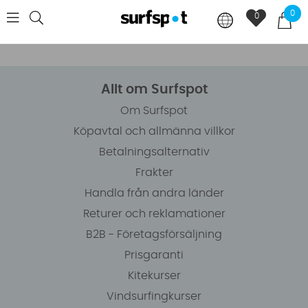
0
0
Allt om Surfspot
Om Surfspot
Köpavtal och allmänna villkor
Betalningsalternativ
Frakter
Handla från andra länder
Returer och reklamationer
B2B - Företagsförsäljning
Prisgaranti
Kitekurser
Vindsurfingkurser