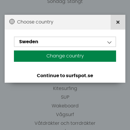
Söndag: Stängt
Du kan hämta ordrar efter överenskommelse från
Choose country
10.00.
Sweden
Tel: +46 8 7101600
E-post: info@surfspot.se
Change country
Guider
Continue to surfspot.se
Vindsurfing
Kitesurfing
SUP
Wakeboard
Vågsurf
Våtdräkter och torrdräkter