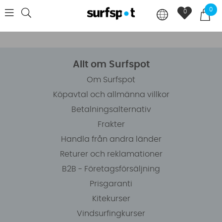
0
0
Allt om Surfspot
Om Surfspot
Köpavtal och allmänna villkor
Betalningsalternativ
Frakter
Handla från andra länder
Returer och reklamationer
B2B - Företagsförsäljning
Prisgaranti
Kitekurser
Vindsurfingkurser