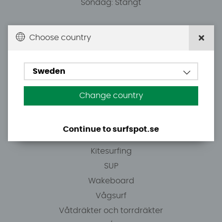
Söndag: Stängt
Du kan hämta ordrar efter överenskommelse från
Choose country
10.00.
Sweden
Tel: +46 8 7101600
E-post: info@surfspot.se
Change country
Guider
Continue to surfspot.se
Vindsurfing
Kitesurfing
SUP
Wakeboard
Vågsurf
Våtdräkter och torrdräkter