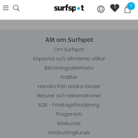
0
0
Allt om Surfspot
Om Surfspot
Köpavtal och allmänna villkor
Betalningsalternativ
Frakter
Handla från andra länder
Returer och reklamationer
B2B - Företagsförsäljning
Prisgaranti
Kitekurser
Vindsurfingkurser