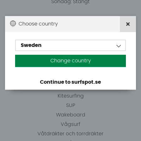
Söndag: Stängt
Du kan hämta ordrar efter överenskommelse från
Choose country
10.00.
Sweden
Tel: +46 8 7101600
E-post: info@surfspot.se
Change country
Guider
Continue to surfspot.se
Vindsurfing
Kitesurfing
SUP
Wakeboard
Vågsurf
Våtdräkter och torrdräkter