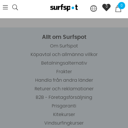
0
0
Allt om Surfspot
Om Surfspot
Köpavtal och allmänna villkor
Betalningsalternativ
Frakter
Handla från andra länder
Returer och reklamationer
B2B - Företagsförsäljning
Prisgaranti
Kitekurser
Vindsurfingkurser