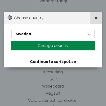
Söndag: Stängt
Du kan hämta ordrar efter överenskommelse från
Choose country
10.00.
Sweden
Tel: +46 8 7101600
E-post: info@surfspot.se
Change country
Guider
Continue to surfspot.se
Vindsurfing
Kitesurfing
SUP
Wakeboard
Vågsurf
Våtdräkter och torrdräkter