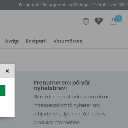
Prisgaranti
•
Returgaranti 14/30 dagar
•
Fri frakt över 1000:-
0
0
Övrigt
Restparti
Varumärken
Prenumerera på vår
nyhetsbrev!
Skriv i din e-post adress om du är
intresserad att få nyheter om
erbjudande, tips och råd och ny
produktsinformation