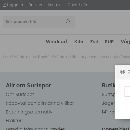
Logga in
Butiken
Kontakt
Guide/Info
Windsurf
Kite
Foil
SUP
Våg
Hem
/
Våtdräkt och tillbehör
/
Våtdräktstillbehör
/
Huvor och beanies
/
Asc
Allt om Surfspot
Butiken i
Om Surfspot
Surfspot Sw
Köpavtal och allmänna villkor
Jägerhorns 
Betalningsalternativ
141 75 Kung
Frakter
Handla från andra länder
Öppettider