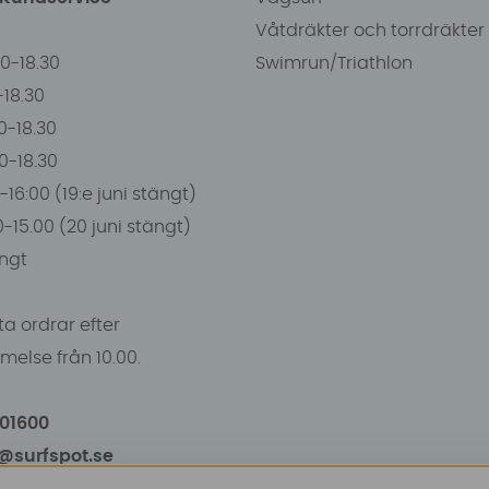
Våtdräkter och torrdräkter
00-18.30
Swimrun/Triathlon
0-18.30
0-18.30
00-18.30
-16:00 (19:e juni stängt)
0-15.00 (20 juni stängt)
ngt
a ordrar efter
else från 10.00.
101600
o@surfspot.se