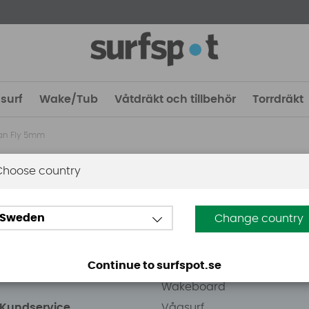
surf
Wake/Tub
Våtdräkt och tillbehör
Torrdräkt
an Fly 5mm
Choose country
 Stockholm
Guider
Sweden
Change country
eden AB
Vindsurfing
väg 8
Kitesurfing
Continue to surfspot.se
ens Kurva
SUP
Wakeboard
/Kundservice
Vågsurf