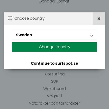
Söndag: Stängt
Du kan hämta ordrar efter överenskommelse från
Choose country
10.00.
Sweden
Tel: +46 8 7101600
E-post: info@surfspot.se
Change country
Guider
Continue to surfspot.se
Vindsurfing
Kitesurfing
SUP
Wakeboard
Vågsurf
Våtdräkter och torrdräkter