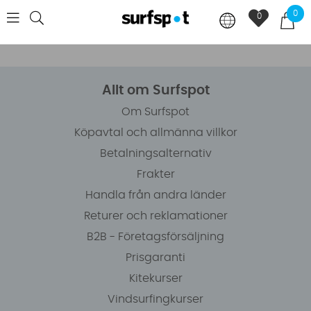
0
0
Allt om Surfspot
Om Surfspot
Köpavtal och allmänna villkor
Betalningsalternativ
Frakter
Handla från andra länder
Returer och reklamationer
B2B - Företagsförsäljning
Prisgaranti
Kitekurser
Vindsurfingkurser