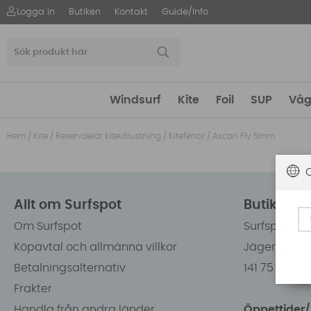
Logga in
Butiken
Kontakt
Guide/Info
Windsurf
Kite
Foil
SUP
Våg
Hem
/
Kite
/
Reservdelar kiteutrustning
/
Kitefenor
/
Ascan Fly 5mm
Allt om Surfspot
Butiken i
Om Surfspot
Surfspot Sw
Köpavtal och allmänna villkor
Jägerhorns 
Betalningsalternativ
141 75 Kung
Frakter
Handla från andra länder
Öppettider