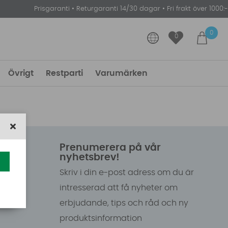
Prisgaranti
•
Returgaranti 14/30 dagar
•
Fri frakt över 1000:-
0
0
Övrigt
Restparti
Varumärken
Prenumerera på vår
nyhetsbrev!
Skriv i din e-post adress om du är
intresserad att få nyheter om
erbjudande, tips och råd och ny
produktsinformation