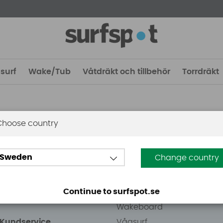
surf
Wake/Tub
Våtdräkt och tillbehör
Torrdräkt
Choose country
 Stockholm
Guider
Sweden
Change country
eden AB
Vindsurfing
väg 8
Kitesurfing
Continue to surfspot.se
ens Kurva
SUP
Wakeboard
/Kundservice
Vågsurf