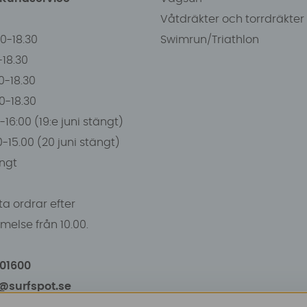
Våtdräkter och torrdräkter
00-18.30
Swimrun/Triathlon
0-18.30
0-18.30
00-18.30
-16:00 (19:e juni stängt)
0-15.00 (20 juni stängt)
ngt
a ordrar efter
else från 10.00.
101600
o@surfspot.se