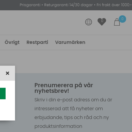
Prisgaranti
•
Returgaranti 14/30 dagar
•
Fri frakt över 1000:-
0
0
Övrigt
Restparti
Varumärken
Prenumerera på vår
nyhetsbrev!
Skriv i din e-post adress om du är
intresserad att få nyheter om
erbjudande, tips och råd och ny
produktsinformation