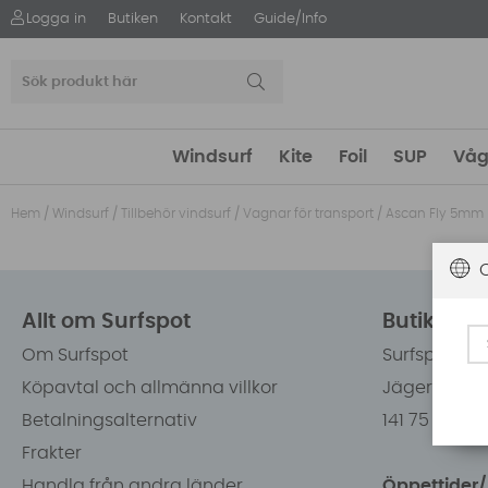
Logga in
Butiken
Kontakt
Guide/Info
Windsurf
Kite
Foil
SUP
Våg
Hem
/
Windsurf
/
Tillbehör vindsurf
/
Vagnar för transport
/
Ascan Fly 5mm
Allt om Surfspot
Butiken i
Om Surfspot
Surfspot Sw
Köpavtal och allmänna villkor
Jägerhorns 
Betalningsalternativ
141 75 Kung
Frakter
Handla från andra länder
Öppettider