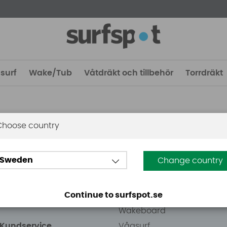
surf
Wake/Tub
Våtdräkt och tillbehör
Torrdräkt
Choose country
 Stockholm
Guider
Sweden
Change country
eden AB
Vindsurfing
väg 8
Kitesurfing
Continue to surfspot.se
ens Kurva
SUP
Wakeboard
/Kundservice
Vågsurf