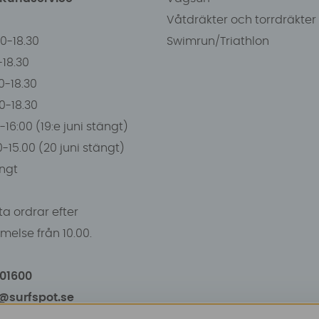
Våtdräkter och torrdräkter
00-18.30
Swimrun/Triathlon
0-18.30
0-18.30
00-18.30
-16:00 (19:e juni stängt)
0-15.00 (20 juni stängt)
ngt
a ordrar efter
else från 10.00.
101600
o@surfspot.se