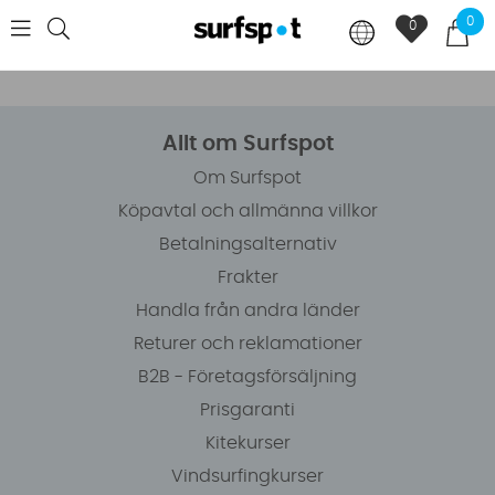
0
0
Allt om Surfspot
Om Surfspot
Köpavtal och allmänna villkor
Betalningsalternativ
Frakter
Handla från andra länder
Returer och reklamationer
B2B - Företagsförsäljning
Prisgaranti
Kitekurser
Vindsurfingkurser