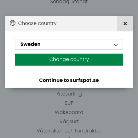
Söndag: Stängt
Du kan hämta ordrar efter överenskommelse från
Choose country
10.00.
Sweden
Tel: +46 8 7101600
E-post: info@surfspot.se
Change country
Guider
Continue to surfspot.se
Vindsurfing
Kitesurfing
SUP
Wakeboard
Vågsurf
Våtdräkter och torrdräkter