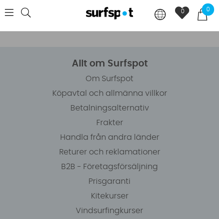
0
0
Allt om Surfspot
Om Surfspot
Köpavtal och allmänna villkor
Betalningsalternativ
Frakter
Handla från andra länder
Returer och reklamationer
B2B - Företagsförsäljning
Prisgaranti
Kitekurser
Vindsurfingkurser