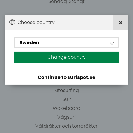
Söndag: Stängt
Du kan hämta ordrar efter överenskommelse från
Choose country
10.00.
Sweden
Tel: +46 8 7101600
E-post: info@surfspot.se
Change country
Guider
Continue to surfspot.se
Vindsurfing
Kitesurfing
SUP
Wakeboard
Vågsurf
Våtdräkter och torrdräkter