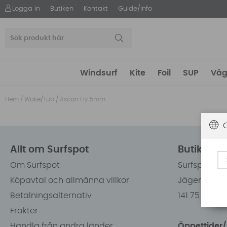
Logga in
Butiken
Kontakt
Guide/Info
Windsurf
Kite
Foil
SUP
Våg
Hem
/
Wake/Tub
/
Ascan Fly 5mm
Allt om Surfspot
Butiken i
Om Surfspot
Surfspot Sw
Köpavtal och allmänna villkor
Jägerhorns 
Betalningsalternativ
141 75 Kung
Frakter
Handla från andra länder
Öppettider