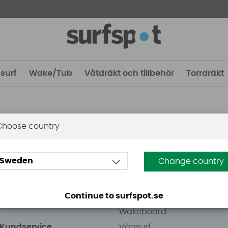
surf
Wake/Tub
Våtdräkt och tillbehör
Torrdräkt
Choose country
 Stockholm
Guider
Sweden
Change country
eden AB
Vindsurfing
väg 8
Kitesurfing
Continue to surfspot.se
ens Kurva
SUP
Wakeboard
/Kundservice
Vågsurf