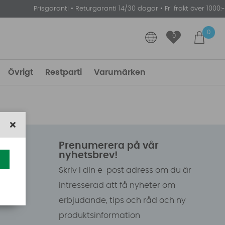
Prisgaranti
•
Returgaranti 14/30 dagar
•
Fri frakt över 1000:-
0
0
Övrigt
Restparti
Varumärken
Prenumerera på vår
nyhetsbrev!
Skriv i din e-post adress om du är
intresserad att få nyheter om
erbjudande, tips och råd och ny
produktsinformation