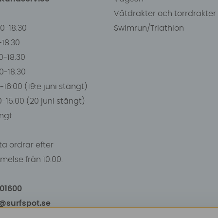
Våtdräkter och torrdräkter
00-18.30
Swimrun/Triathlon
0-18.30
0-18.30
00-18.30
-16:00 (19:e juni stängt)
0-15.00 (20 juni stängt)
ngt
a ordrar efter
else från 10.00.
101600
o@surfspot.se