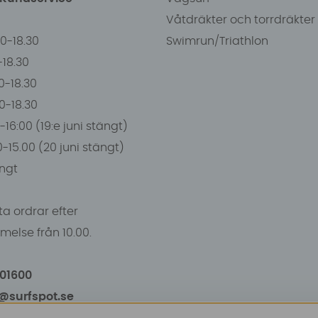
Våtdräkter och torrdräkter
00-18.30
Swimrun/Triathlon
0-18.30
0-18.30
00-18.30
-16:00 (19:e juni stängt)
0-15.00 (20 juni stängt)
ngt
a ordrar efter
else från 10.00.
101600
o@surfspot.se