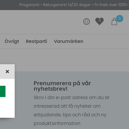
Prisgaranti
•
Returgaranti 14/30 dagar
•
Fri frakt över 1000:-
0
0
Övrigt
Restparti
Varumärken
Prenumerera på vår
nyhetsbrev!
Skriv i din e-post adress om du är
intresserad att få nyheter om
erbjudande, tips och råd och ny
produktsinformation