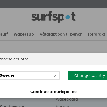
surf
Wake/Tub
Våtdräkt och tillbehör
Torrdräkt
Choose country
 Stockholm
Guider
Sweden
Change country
eden AB
Vindsurfing
väg 8
Kitesurfing
Continue to surfspot.se
ens Kurva
SUP
Wakeboard
/Kundservice
Vågsurf