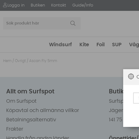
Logga in
Butiken
Kontakt
Guide/Info
Windsurf
Kite
Foil
SUP
Våg
Hem
/
Övrigt
/
Ascan Fly 5mm
Allt om Surfspot
Butiken i
Om Surfspot
Surfspot Sw
Köpavtal och allmänna villkor
Jägerhorns 
Betalningsalternativ
141 75 Kung
Frakter
Handla från andra länder
Öppettider