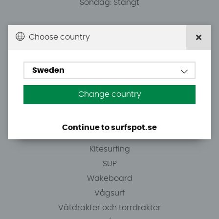
Söndag: Stängt
Du kan hämta ordrar efter överenskommelse från
Choose country
10.00.
Sweden
Tel: +46 8 7101600
E-post: info@surfspot.se
Change country
Guider
Continue to surfspot.se
Vindsurfing
Kitesurfing
SUP
Wakeboard
Vågsurf
Våtdräkter och torrdräkter