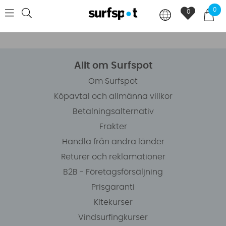
0
0
Allt om Surfspot
Om Surfspot
Köpavtal och allmänna villkor
Betalningsalternativ
Frakter
Handla från andra länder
Returer och reklamationer
B2B - Företagsförsäljning
Prisgaranti
Kitekurser
Vindsurfingkurser