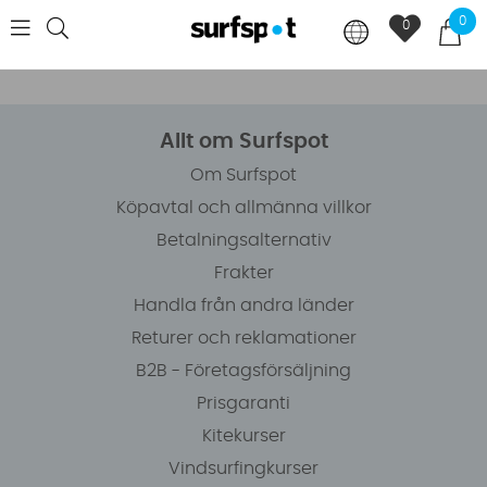
0
0
Allt om Surfspot
Om Surfspot
Köpavtal och allmänna villkor
Betalningsalternativ
Frakter
Handla från andra länder
Returer och reklamationer
B2B - Företagsförsäljning
Prisgaranti
Kitekurser
Vindsurfingkurser