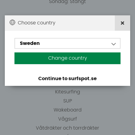
Söndag: Stängt
Du kan hämta ordrar efter överenskommelse från
Choose country
10.00.
Sweden
Tel: +46 8 7101600
E-post: info@surfspot.se
Change country
Guider
Continue to surfspot.se
Vindsurfing
Kitesurfing
SUP
Wakeboard
Vågsurf
Våtdräkter och torrdräkter