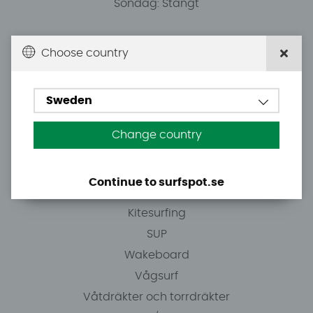
Söndag: Stängt
Du kan hämta ordrar efter överenskommelse från
Choose country
10.00.
Sweden
Tel: +46 8 7101600
E-post: info@surfspot.se
Change country
Guider
Continue to surfspot.se
Vindsurfing
Kitesurfing
SUP
Wakeboard
Vågsurf
Våtdräkter och torrdräkter