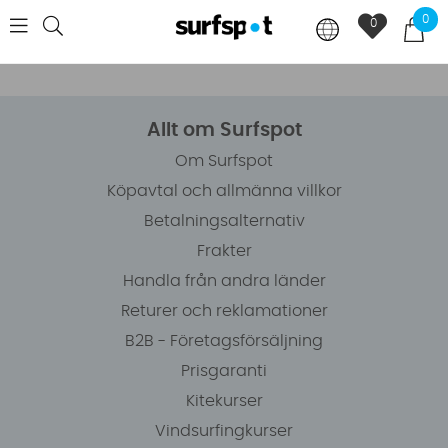
0
0
Allt om Surfspot
Om Surfspot
Köpavtal och allmänna villkor
Betalningsalternativ
Frakter
Handla från andra länder
Returer och reklamationer
B2B - Företagsförsäljning
Prisgaranti
Kitekurser
Vindsurfingkurser