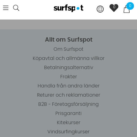
0
0
Allt om Surfspot
Om Surfspot
Köpavtal och allmänna villkor
Betalningsalternativ
Frakter
Handla från andra länder
Returer och reklamationer
B2B - Företagsförsäljning
Prisgaranti
Kitekurser
Vindsurfingkurser