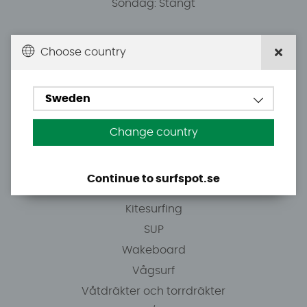
Söndag: Stängt
Du kan hämta ordrar efter överenskommelse från
Choose country
10.00.
Sweden
Tel: +46 8 7101600
E-post: info@surfspot.se
Change country
Guider
Continue to surfspot.se
Vindsurfing
Kitesurfing
SUP
Wakeboard
Vågsurf
Våtdräkter och torrdräkter