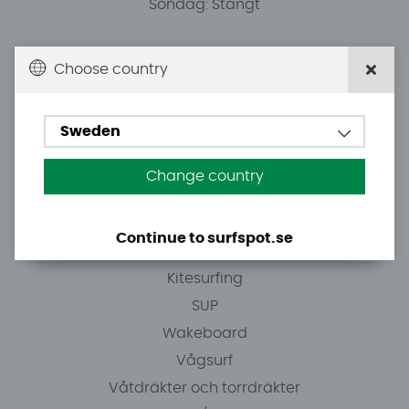
Söndag: Stängt
Du kan hämta ordrar efter överenskommelse från
Choose country
10.00.
Sweden
Tel: +46 8 7101600
E-post: info@surfspot.se
Change country
Guider
Continue to surfspot.se
Vindsurfing
Kitesurfing
SUP
Wakeboard
Vågsurf
Våtdräkter och torrdräkter