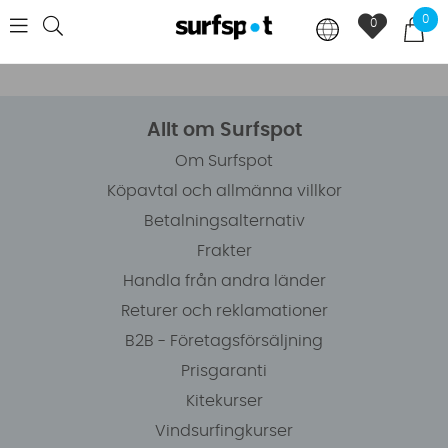
0
0
Allt om Surfspot
Om Surfspot
Köpavtal och allmänna villkor
Betalningsalternativ
Frakter
Handla från andra länder
Returer och reklamationer
B2B - Företagsförsäljning
Prisgaranti
Kitekurser
Vindsurfingkurser