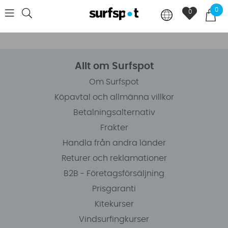
0
0
Allt om Surfspot
Om Surfspot
Köpavtal och allmänna villkor
Betalningsalternativ
Frakter
Handla från andra länder
Returer och reklamationer
B2B - Företagsförsäljning
Prisgaranti
Kitekurser
Vindsurfingkurser