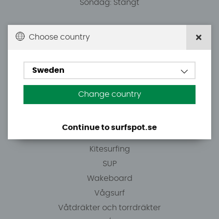
Söndag: Stängt
Du kan hämta ordrar efter överenskommelse från
Choose country
10.00.
Sweden
Tel: +46 8 7101600
E-post: info@surfspot.se
Change country
Guider
Continue to surfspot.se
Vindsurfing
Kitesurfing
SUP
Wakeboard
Vågsurf
Våtdräkter och torrdräkter