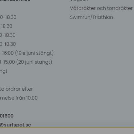
Våtdräkter och torrdräkter
00-18.30
Swimrun/Triathlon
0-18.30
0-18.30
00-18.30
-16:00 (19:e juni stängt)
0-15.00 (20 juni stängt)
ngt
a ordrar efter
else från 10.00.
101600
o@surfspot.se