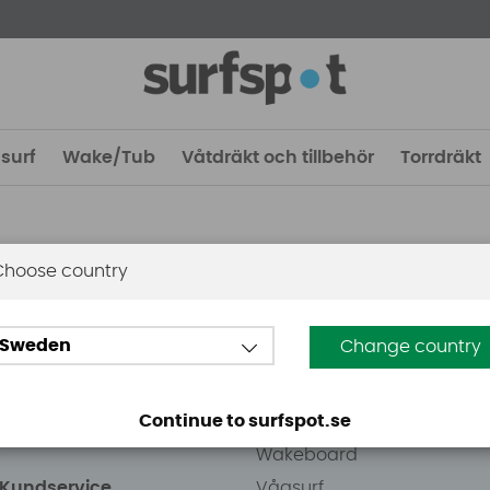
surf
Wake/Tub
Våtdräkt och tillbehör
Torrdräkt
Choose country
 Stockholm
Guider
Sweden
Change country
eden AB
Vindsurfing
väg 8
Kitesurfing
Continue to surfspot.se
ens Kurva
SUP
Wakeboard
/Kundservice
Vågsurf