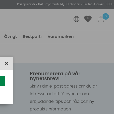
Prisgaranti
•
Returgaranti 14/30 dagar
•
Fri frakt över 1000:-
0
0
Övrigt
Restparti
Varumärken
Prenumerera på vår
nyhetsbrev!
Skriv i din e-post adress om du är
intresserad att få nyheter om
erbjudande, tips och råd och ny
produktsinformation