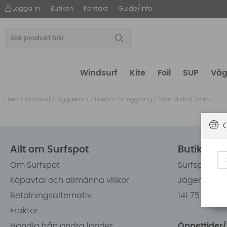
Logga in
Butiken
Kontakt
Guide/Info
Windsurf
Kite
Foil
SUP
Våg
Hem
/
Windsurf
/
Riggdelar
/
Tillbehör för riggning
/
Atan Mistral 3mm
Allt om Surfspot
Butiken i
Om Surfspot
Surfspot Sw
Köpavtal och allmänna villkor
Jägerhorns 
Betalningsalternativ
141 75 Kung
Frakter
Handla från andra länder
Öppettider