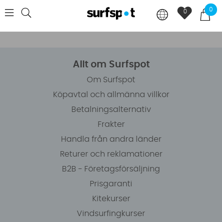
0
0
Allt om Surfspot
Om Surfspot
Köpavtal och allmänna villkor
Betalningsalternativ
Frakter
Handla från andra länder
Returer och reklamationer
B2B - Företagsförsäljning
Prisgaranti
Kitekurser
Vindsurfingkurser