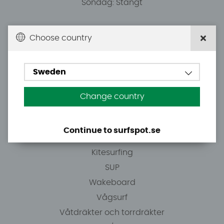
Söndag: Stängt
Du kan hämta ordrar efter överenskommelse från
Choose country
10.00.
Sweden
Tel: +46 8 7101600
E-post: info@surfspot.se
Change country
Guider
Continue to surfspot.se
Vindsurfing
Kitesurfing
SUP
Wakeboard
Vågsurf
Våtdräkter och torrdräkter